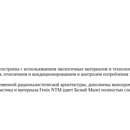
 построена с использованием экологичных материалов и техноло
, отоплением и кондиционированием и контролем потребления 
еменной рационалистической архитектуры, дополнены монохром
стика и материала Fenix NTM (цвет Белый Мале) полностью слив