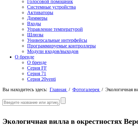
Голосовой помощник
Системные устройства
Активаторы
Диммеры
Входы
Управление температурой
Шлюзы
Универсальные интерфейсы
Программируемые контроллеры
Модули входов/выходов
О бренде
О бренде
Серия FF
Серия 71
Серия 20venti
Вы находитесь здесь:
Главная
/
Фотогалерея
/
Экологичная в
Экологичная вилла в окрестностях Ве