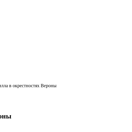
илла в окрестностях Вероны
роны