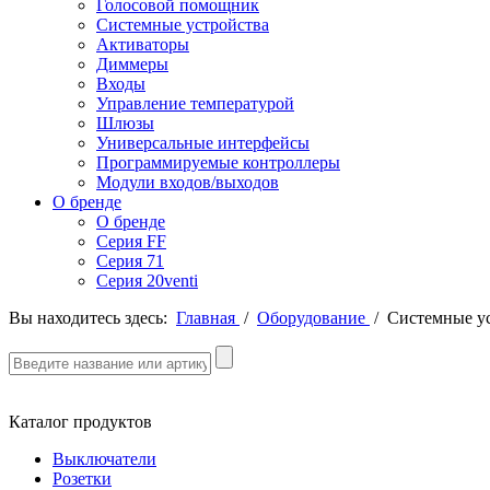
Голосовой помощник
Системные устройства
Активаторы
Диммеры
Входы
Управление температурой
Шлюзы
Универсальные интерфейсы
Программируемые контроллеры
Модули входов/выходов
О бренде
О бренде
Серия FF
Серия 71
Серия 20venti
Вы находитесь здесь:
Главная
/
Оборудование
/
Системные у
Каталог продуктов
Выключатели
Розетки