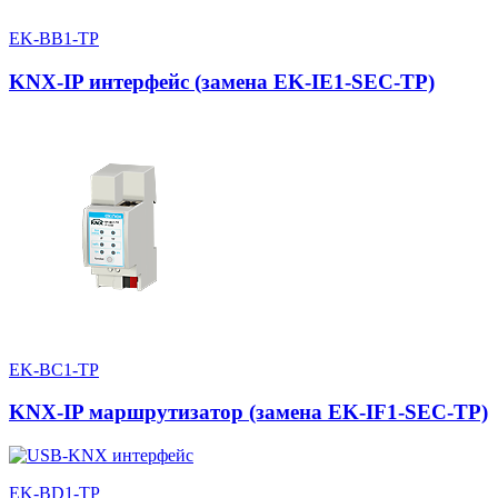
EK-BB1-TP
KNX-IP интерфейс (замена EK-IE1-SEC-TP)
EK-BC1-TP
KNX-IP маршрутизатор (замена EK-IF1-SEC-TP)
EK-BD1-TP