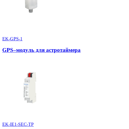
EK-GPS-1
GPS–модуль для астротаймера
EK-IE1-SEC-TP